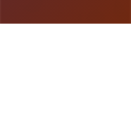
游戏详情
玩法介绍
《纳迪亚之宝》（Treasure of Nadia）是独家融合
了旅程、解谜和成员扮演元素的独立产品，难题者将
扮演二名寻宝者，在那个秘密小镇上通过挖宝、解谜
和与NPC互动来推进记述，揭开关于失落宝藏和主角