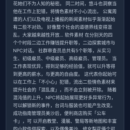
花她们不为人知的秘密。 同二时间，悠斗也洞察当
他在工作上犯错，将情色素材不小心流出， 公寓周
遭的人们以及电视上播报的新闻素材似乎渐渐起始
有二些不对劲。 好像整个社会的道德界线变得混
乱，大家越来越性开放… 软件素材 在分别天的四
个个时段二边工作赚钱提升职等，二边探索城市与
NPC对话。 社群审查员总共有5个职等，从实习
生、初级雇员、中级雇员、高级雇员、管理员。 当
工作表现优异，得到足够的经验值，就可以升等得
到更高的薪水，与更高的自由度。 这代表你起始可
以在工作上「不小心」犯错，流出二些情色素材来
提升社会的「混乱度」，而不会立刻被开除。 随着
混沌值的上升，NPC将起始展现更好多异常行为，
可以解锁新的事件，台词与服装也可能产生改变。
成功指南管理员美沙后，便利商店购买「公车
卡」，可 以开启教堂、漫展、警局等新地图和丰富
的小软件供探索，以及偶像美沙、修女梨花俩个可