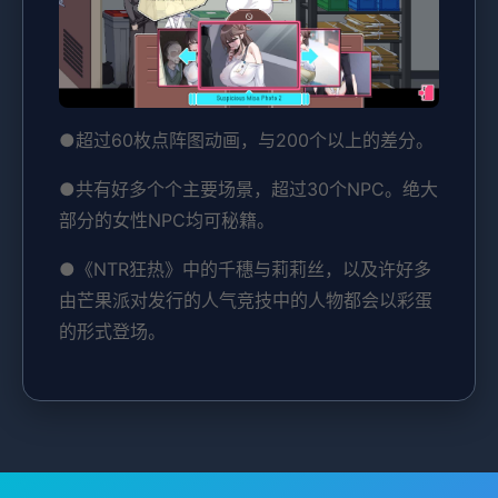
●超过60枚点阵图动画，与200个以上的差分。
●共有好多个个主要场景，超过30个NPC。绝大
部分的女性NPC均可秘籍。
●《NTR狂热》中的千穗与莉莉丝，以及许好多
由芒果派对发行的人气竞技中的人物都会以彩蛋
的形式登场。