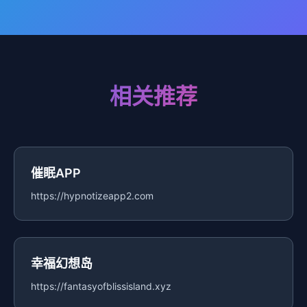
相关推荐
催眠APP
https://hypnotizeapp2.com
幸福幻想岛
https://fantasyofblissisland.xyz