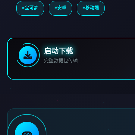
#宝可梦
#安卓
#移动端
启动下载
完整数据包传输
🧽