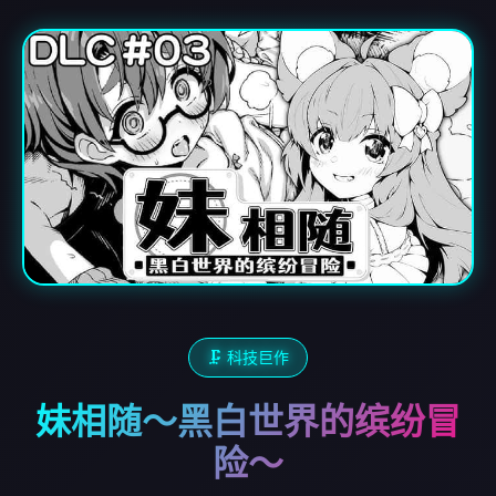
🗜️ 科技巨作
妹相随～黑白世界的缤纷冒
险～