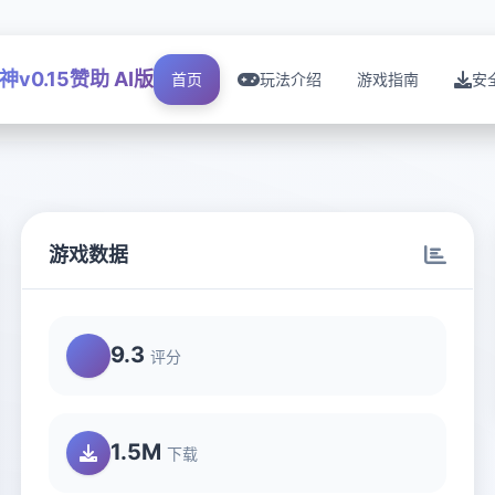
神v0.15赞助 AI版
首页
玩法介绍
游戏指南
安
游戏数据
9.3
评分
1.5M
下载