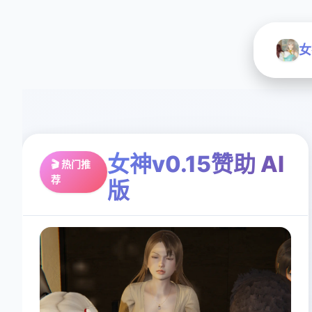
女
女神v0.15赞助 AI
🎬 热门推
荐
版