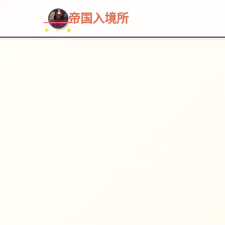
~~~
★
♡
✦
✧
♥
~
→
↗
帝国入境所
✦ ✧ ★