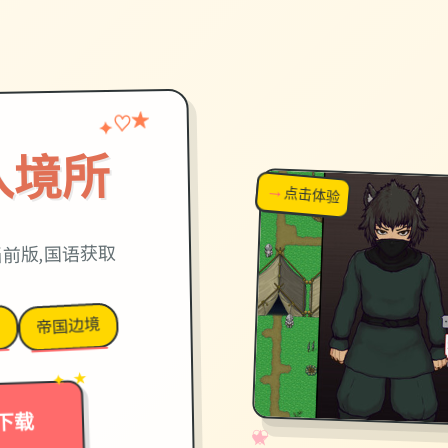
♡
★
✦
入境所
→
↗
点击体验
超棒！
当前版,国语获取
帝国边境
官
→
✦ ★
下载
✧
♡
★
♥