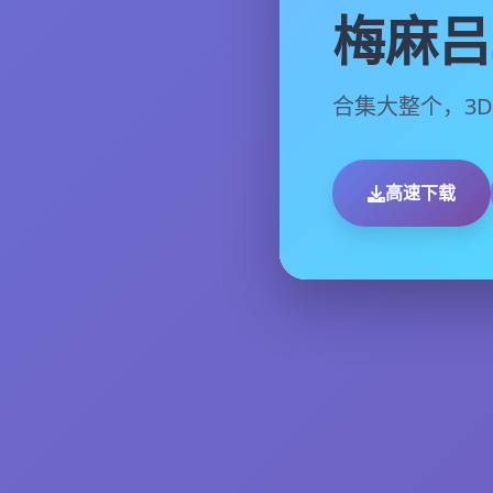
梅麻吕
合集大整个，3
高速下载