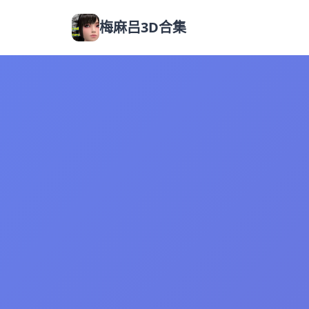
梅麻吕3D合集