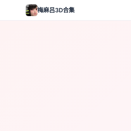
梅麻吕3D合集