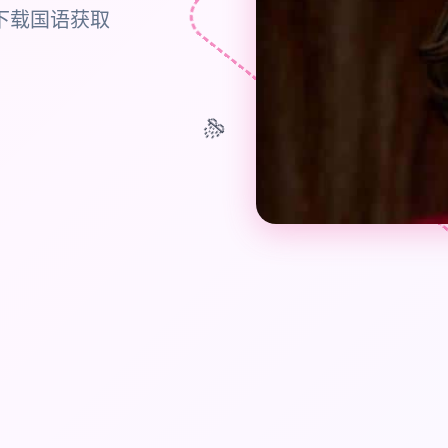
下载国语获取
🎊