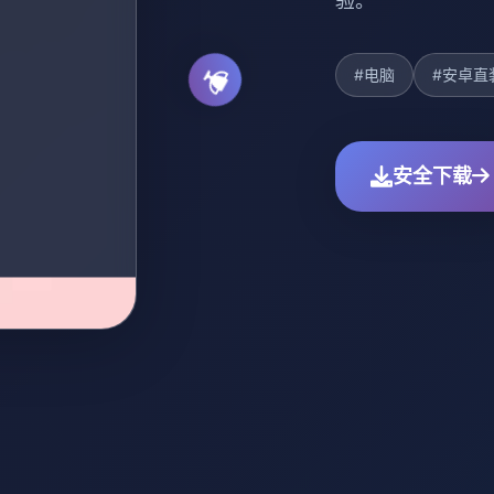
验。
#电脑
#安卓直
安全下载