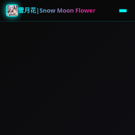
雪月花|Snow Moon Flower