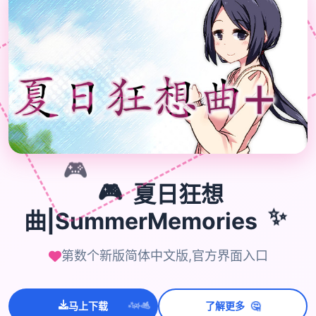
🎮
🎮
夏日狂想
曲|SummerMemories
✨
第数个新版简体中文版,官方界面入口
🤔
马上下载
了解更多
💫
✨
⭐