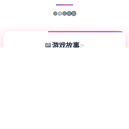
🟡
🔴
🔵
🟢
🟣
📖
游戏故事
✨
因为父母工作繁忙，所以只能暂住堂姐家的主
人公。在这里可以接触各种娱乐的日常活动，
只要你撒撒娇，就可以享受大姐姐和阿姨总共
心总共意的关爱。 那么赶紧去度过单个难忘
的夏天吧~ 踏入充满回忆的乡间小屋，接触这
款销量突破4万+的传奇SLG竞技。在炎热的
夏日里，与堂姐数个家度过极难忘的假期时
光，感受庭院式像素风格的精美画面、丰富不