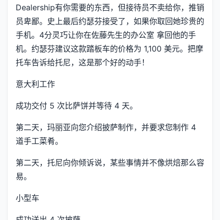
Dealership有你需要的东西，但接待员不卖给你，推销
员卑鄙。史上最后约瑟芬接受了，如果你取回她珍贵的
手机。4分灵巧让你在佐藤先生的办公室 拿回他的手
机。约瑟芬建议这款踏板车的价格为 1,100 美元。把摩
托车告诉给托尼，这是那个好的动手！
意大利工作
成功交付 5 次比萨饼并等待 4 天。
第二天，玛丽亚向您介绍披萨制作，并要求您制作 4
道手工菜肴。
第二天，托尼向你倾诉说，某些事情并不像烘焙那么容
易。
小型车
成功送出 4 次披萨。