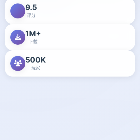
9.5
评分
1M+
下载
500K
玩家