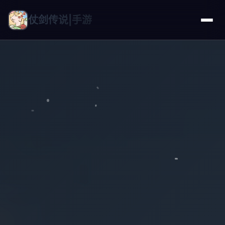
仗剑传说|手游