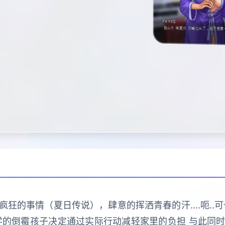
狂的事情（夏日传说），肆意的挥洒青春的汗….呃..
学的倒霉孩子决定通过实际行动减轻家里的负担 与此同