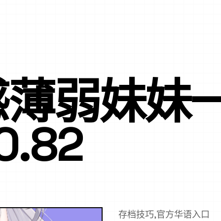
感薄弱妹妹
.82
存档技巧,官方华语入口