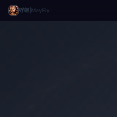
蜉蝣|MayFly