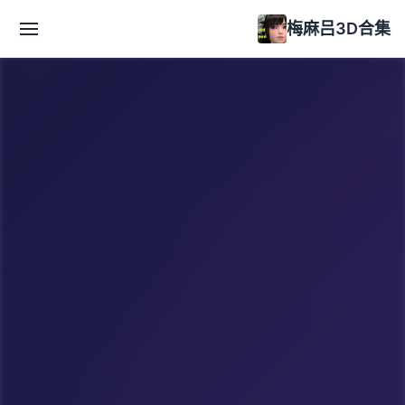
梅麻吕3D合集