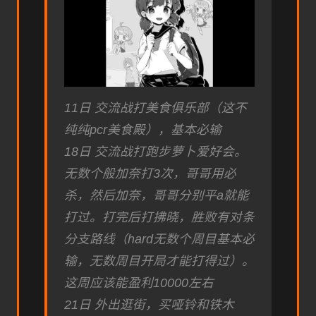
11日 交流战打美食俱乐部（这不
纯纯pcr美食殿），基本必输
18日 交流战打跑步萝卜爱好会。
无数个般加奈打3次，哥哥用必
杀，然后加奈，哥哥分别平a就能
打过。打完后打拂晓，胜败有对条
分支路线（hard无数个周目基本必
输，无数周目开局才能打得过）。
这周应该能盈利10000左右
21日 外出逛街，买哑铃和铁木