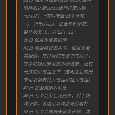
29日 触发讨伐委托(期限3日)海豹
驱除数达到10/10或行进度达到
40/40时，“海豹情侣”战※信赖
+5，行动力-20，公会评价提高，
整体状态+8，方法Pt+12 ~
39日 触发香澄美剧情
42日 漫画商日去买书，触发香澄
美剧情，把打折的方法书先买了，
有余的钱买安眠枕和羽绒被，还有
无数的买过程之书（这周之后的周
末可以都去打大过程和超大过程）
43日 香澄美加入队伍
46日 九个会战巨汉兄弟，对手防
攻交替，这边可以攻防对应着打
53日 九个会再战美食俱乐部，建