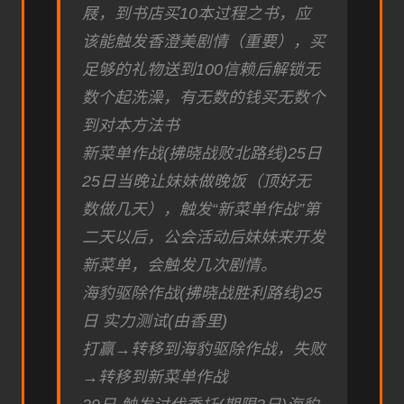
屐，到书店买10本过程之书，应
该能触发香澄美剧情（重要），买
足够的礼物送到100信赖后解锁无
数个起洗澡，有无数的钱买无数个
到对本方法书
新菜单作战(拂晓战败北路线)25日
25日当晚让妹妹做晚饭（顶好无
数做几天），触发“新菜单作战”第
二天以后，公会活动后妹妹来开发
新菜单，会触发几次剧情。
海豹驱除作战(拂晓战胜利路线)25
日 实力测试(由香里)
打赢→转移到海豹驱除作战，失败
→转移到新菜单作战