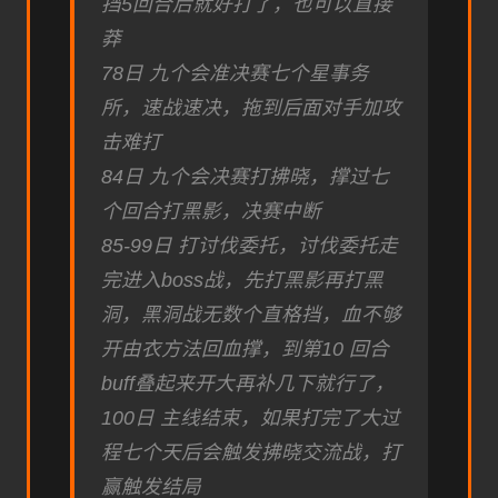
挡5回合后就好打了，也可以直接
莽
78日 九个会准决赛七个星事务
所，速战速决，拖到后面对手加攻
击难打
84日 九个会决赛打拂晓，撑过七
个回合打黑影，决赛中断
85-99日 打讨伐委托，讨伐委托走
完进入boss战，先打黑影再打黑
洞，黑洞战无数个直格挡，血不够
开由衣方法回血撑，到第10 回合
buff叠起来开大再补几下就行了，
100日 主线结束，如果打完了大过
程七个天后会触发拂晓交流战，打
赢触发结局