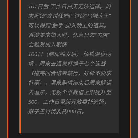
101日后 工作日白天无法选择。周
末解锁“去讨伐吧!” 讨伐“乌贼大王”
可以得到“触手”加入晚上的道具。
香澄美未加入时，休息日去“书店”
会触发加入剧情
106日（结局触发后） 解锁温泉剧
情，周末去温泉打猴子七个连战
（拖完回合结束就行，好像不要求
打赢），温泉剧情结束后周末解锁
去温泉，无数个维数值上限提升至
500，工作日重新开放委托选择，
猴子王讨伐委托999日。