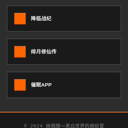
降临战纪
绯月修仙传
催眠APP
© 2024 妹相随～黑白世界的缤纷冒