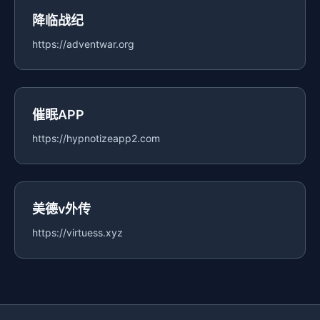
降临战纪
https://adventwar.org
催眠APP
https://hypnotizeapp2.com
美德v外传
https://virtuess.xyz