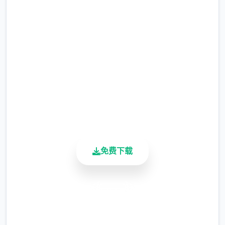
上版次。
润色版下载 仗剑传说|手游
它是5款以异环境为背景的MMORPG，注重简
完整版游戏，免费体验
单愉快的行程感知。
2.3M+
总下载量
4.9/5
仗剑传说更新
用户评分
900K+
1.1.0 (152984)2025/09/11
活跃用户
免费下载
安全下载
高速安装