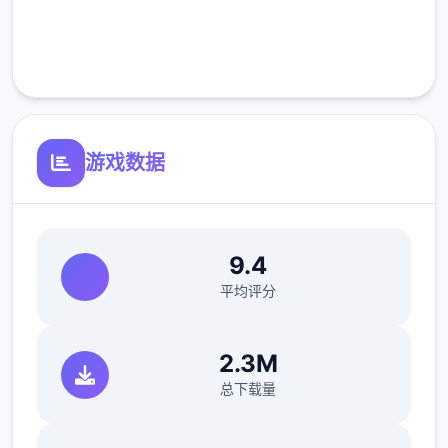
羽之国素材即将于S2渊虹邂羽结束后开启!
完全免费
单单数百年前,混沌侵袭了高天之上的辉煌之
客服支持
国。
黑暗笼罩万物,英杰们燃烧生命,筑起无与伦比
后的壁垒..
游戏数据
命运之子啊,请为世间带来希冀的光芒吧。
----------------------------------------------
9.4
----------
平均评分
【羽之国新增素材】
1.开启羽之国国度地图
2.3M
总下载量
-新增5阶转职及其对应招式
-新增羽之国系列古遗物