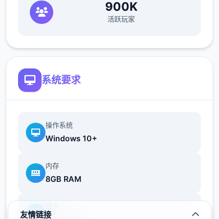
900K
-新增羽之国副本及其对应套装
活跃玩家
-新增玩法「羁绊行程」
2.开启S3赛季混沌终焉
系统要求
-新增赛季独立地图「星海巡游」
-非赛季等级上限提升
操作系统
Windows 10+
仗剑传说【坎斯汀音乐节】开启预约!
内存
为所有预约活动的行程者都准备了音乐节伴手
8GB RAM
礼--
1.预约就送晨星!
显卡
友情链接