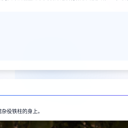
馆杂役铁柱的身上。