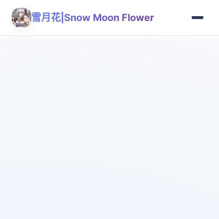
雪月花|Snow Moon Flower