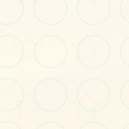
○
⛓️
画面艺术展
感受游戏的视觉魅力