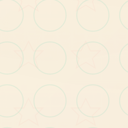
：
品
味
者
扮
演
不
同
的
，
分
为
突
击
支
援
、
、
侦
察
八
个
兵
种
个
个
兵
种
都
有
符
的
增
益
效
果
和
特
殊
巧
干员与兵种
、
干
员
类
工
程
相
，
各
技
：
品
味
者
组
队
深
入
地
，
搜
刮
高
价
物
资
，
曼
德
尔
砖”
，
并
往
撤
离
点
成
功
撤
离
，
以
取
战
利
品
。
危险行动模式
值
图
前
如“
获
。
：
熟
悉
地
图
上
的
刷
新
点
，
建
物
和
资
源
区
是
搜
刮
的
好
方
了解地图与物资
筑
物
资
地
：
前
往
靶
场
试
用
不
同
，
熟
悉
其
后
力
、
和
精
准
度
等
性
，
选
择
适
合
自
己
的
械
。
熟悉枪械
坐
枪
械
特
射
速
枪
。