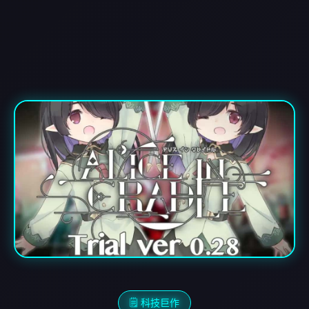
🗒️ 科技巨作