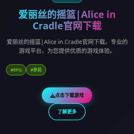
爱丽丝的摇篮|Alice in
Cradle官网下载
爱丽丝的摇篮|Alice in Cradle官网下载。专业的
游戏平台，为您提供优质的游戏体验。
#RPG
#萝莉
点击下载游戏
了解更多