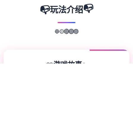
📭
📭
玩法介绍
🔵
🟡
🟣
🔴
🟢
📖
游戏故事
✨
蜉蝣（MayFly）是四个种国风SLG作品，以
异能题材为背景，精美的建模和宏大的剧情为
使用者带来沉浸式的作品体会。EP2重置版现
已推出，带来总共面优化的作品组成。 这座
都市的暗影深处藏匿着无数谜团。摩天大楼之
间的街巷里，璀璨霓虹与巨幅广告试图遮掩表