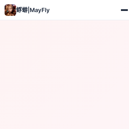
蜉蝣|MayFly