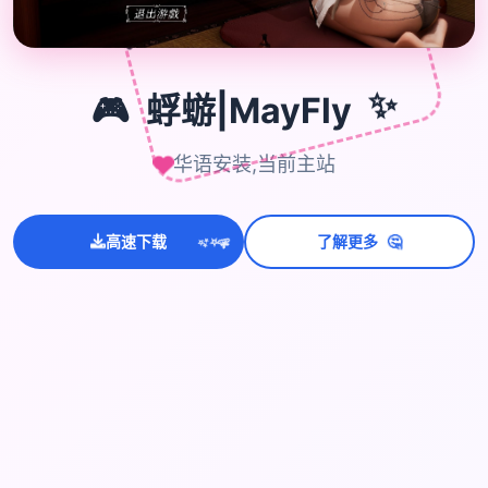
🎮
🎮
蜉蝣|MayFly
✨
华语安装,当前主站
💫
🤔
✨
高速下载
了解更多
⭐