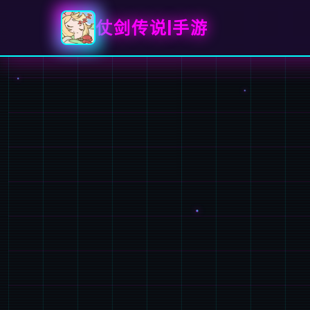
仗剑传说|手游