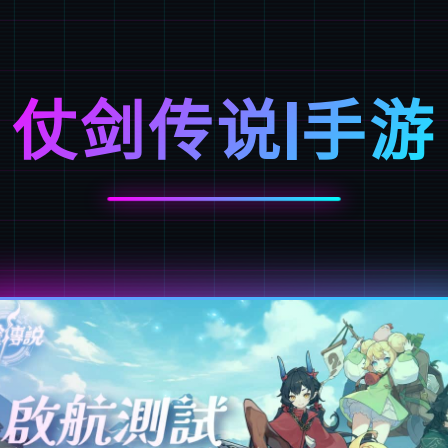
仗剑传说|手游